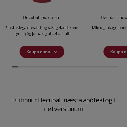
Decubal lipid cream
Decubal showe
Einstaklega nærandi og rakagefandi krem
Mild og rakagefandi
fyrir mjög þurra og útsetta húð
Kaupa núna
Kaupa n
Þú finnur Decubal í næsta apóteki og í
netverslunum