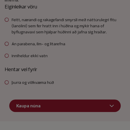
Eiginleikar vöru
Feitt, nærandi og rakagefandi smyrsli með náttúrulegri fitu
(lanólíni) sem fer hratt inn í húðina og mýkir hana of
býflugnavaxi sem hjálpar húðinni að jafna sig hraðar.
Án parabena, ilm- og litarefna
Inniheldur ekki vatn
Hentar vel fyrir
þurra og viðkvæma húð
Kaupa núna