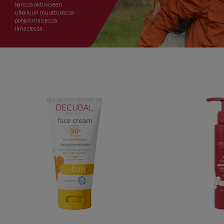
kanssa aktiiviseen
ulkoiluun muuttuvassa
pohjoismaisessa
ilmastossa.