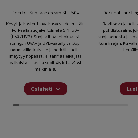
Decubal Sun face cream SPF 50+
Decubal Enrichin
Kevyt ja kosteuttava kasvovoide erittäin
Ravitseva ja hellä
korkealla suojakertoimella SPF 50+
puhdistusaine, jo
(UVA/UVB). Suojaa ihoa tehokkaasti
suojakerrosta ja kos
auringon UVA- ja UVB-säteilyltä. Sopii
tunnin ajan. Kuivalle,
normaalille, kuivalle ja herkälle iholle.
herkälle
Imeytyy nopeasti, ei tahmaa eikä jätä
valkoista jälkeä ja sopii käytettäväksi
meikin alla.
Osta heti
Lue l