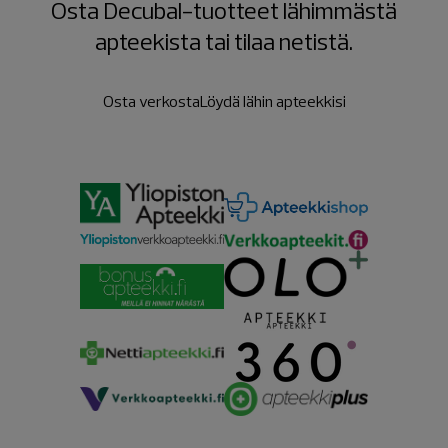
Osta Decubal-tuotteet lähimmästä
apteekista tai tilaa netistä.
Osta verkosta
Löydä lähin apteekkisi