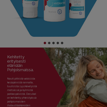
Kehitetty
erityisesti
elämään
Pohjoismaissa.
Nauti pitkistä valoisista
kesäpäivistä rannalla,
tuulisista syyskävelyistä
metsässä ja kylmistä
pakkaspäivistä. Decubal
on kehitetty yhteistyössä
pohjoismaisten
ihotautilääkäreiden