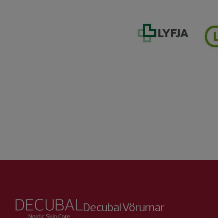
Decubal
Vörurnar