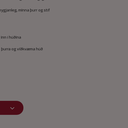
ygjanleg, minna þurr og stíf
 inn í húðina
 þurra og viðkvæma húð