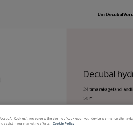
Um Decubal
Vör
Decubal hyd
24 tíma rakagefandi and
50 ml
Létt andlitskrem með SPF 3
Accept All Cookies”, you agree to the storing of cookies on your device to enhance site navi
Hröð rakagefandi áhrif og
nd assist in our marketing efforts.
Cookie Policy
geislum.
Decubal hydrating day cre