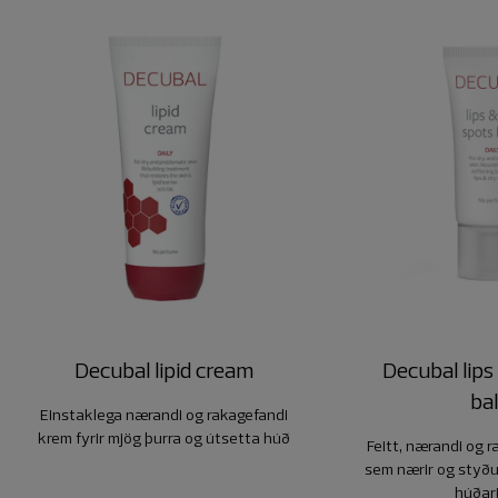
Decubal lipid cream
Decubal lips
ba
Einstaklega nærandi og rakagefandi
krem fyrir mjög þurra og útsetta húð
Feitt, nærandi og r
sem nærir og styður
húðar