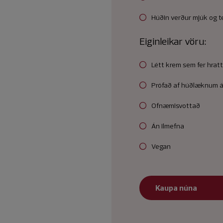
Húðin verður mjúk og te
Eiginleikar vöru:
Létt krem sem fer hratt
Prófað af húðlæknum á
Ofnæmisvottað
Án ilmefna
Vegan
Kaupa núna