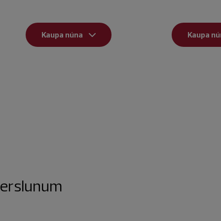
Kaupa núna
Kaupa nú
tverslunum