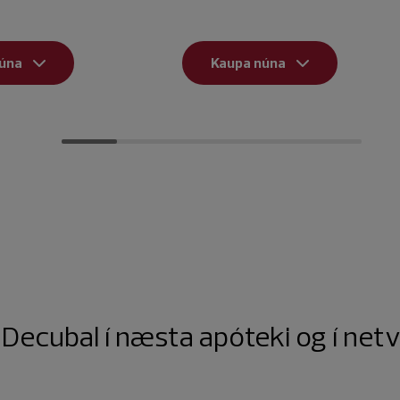
úna
Kaupa núna
 Decubal í næsta apóteki og í ne