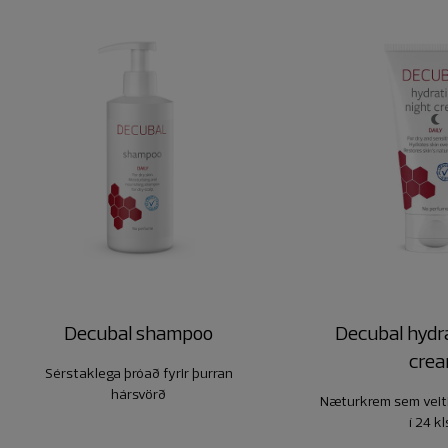
Decubal shampoo
Decubal hydra
cre
Sérstaklega þróað fyrir þurran
hársvörð
Næturkrem sem veitir
í 24 kl