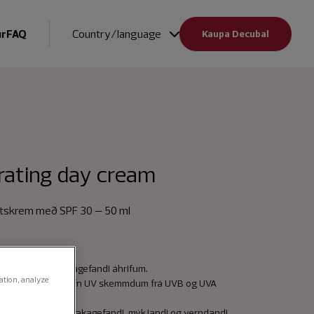
ur
FAQ
Country/language
Kaupa Decubal
rating day cream
litskrem með SPF 30 – 50 ml
0 og 24 tíma rakagefandi áhrifum.
gation, analyze
 verndar húðina gefn UV skemmdum frá UVB og UVA
am er samsett úr rakagefandi, mýkjandi og verndandi