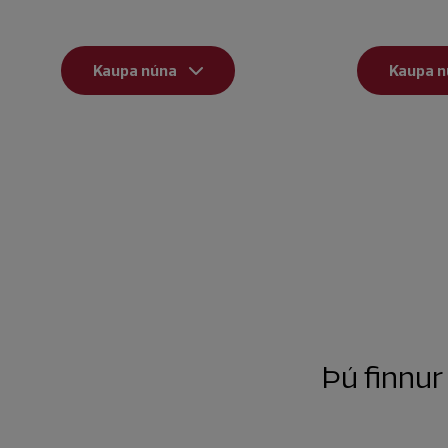
Kaupa núna
Kaupa n
Þú finnur