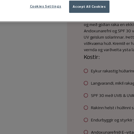
innihaldsefnum eins og Be
Cookies Settings
Accept All Cookies
rök og nærð. Þú finnur að h
vörn, styrkir húðina og hjál
og með góðan raka en ekki þ
Andoxunarefni og SPF 30 
UV geislum sólarinnar. Þett
viðkvæma húð. Kremið er hann
vernda og varðveita ysta l
Kostir:
Eykur rakastig húðarinn
Langvarandi, mikil raka
SPF 30 með UVB & UVA
Rakinn helst í húðinni 
Endurbyggir og styrkir
Andoxunarefnið E-víta