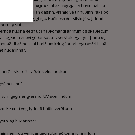
taín og NEOSOLUE-AQUA S til að tryggja að húðin haldist
úðin heldur raka allan daginn. Kremið veitir húðinni raka og
par til við endurbyggingu. Húðin verður silkimjúk, jafnari
urr og stíf.
vernda húðina gegn utanaðkomandi áhrifum og skaðlegum
a dagkrem er því góður kostur, sérstaklega fyrir þurra og
að til að nota allt árið um kring í breytilegu veðri til að
ag húðarinnar.
ar í 24 klst eftir aðeins eina notkun
gefandi áhrif
 vörn gegn langvarandi UV skemmdum
sem kemur í veg fyrir að húðin verði þurr
 ysta lag húðarinnar
mín nærir og verndar gegn utanaðkomandi áhrifum