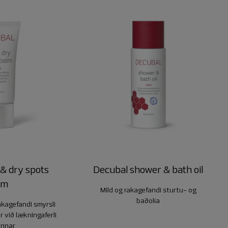
 & dry spots
Decubal shower & bath oil
lm
Mild og rakagefandi sturtu- og
baðolía
akagefandi smyrsli
 við lækningaferli
innar