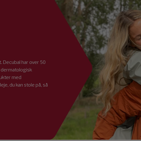
st. Decubal har over 50
af dermatologisk
dukter med
eje, du kan stole på, så