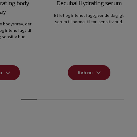
rating body
Decubal Hydrating serum
ray
Et let og intenst fugtgivende dagligt
serum til normal til tør, sensitiv hud.
e bodyspray, der
og intens fugt til
g sensitiv hud.
u
Køb nu