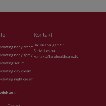
ter
Kontakt
Har du spørgsmål?
ydrating body cream
Skriv til os på
ydrating body spray
kontakt@karohealthcare.dk
ydrating serum
ydrating day cream
ydrating night cream
rodukter
»
Contact