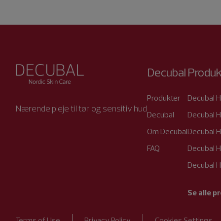
Decubal
Produk
Produkter
Decubal H
Nærende pleje til tør og sensitiv hud
Decubal
Decubal H
Om Decubal
Decubal H
FAQ
Decubal H
Decubal H
Se alle p
Terms of Use
Privacy Policy
Cookies Settings