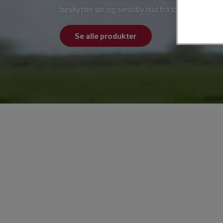
beskytter tør og sensitiv hud fra top til tå i alle s
Se alle produkter