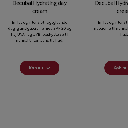
Decubal Hydrating day
Decubal Hydra
cream
cre
En let og intensivt fugtgivende
En let og intens
daglig ansigtscreme med SPF 30 og
natcreme til normal 
høj UVA- og UVB-beskyttelse til
hud
normal til tør, sensitiv hud.
Køb nu
Køb nu