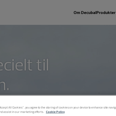
Om Decubal
Produkter
ielt til
n.
uft - det uforudsigelige nordiske vejr
 tider bidende kulde.Decubal tilbyder
Accept All Cookies”, you agree to the storing of cookies on your device to enhance site navi
nd assist in our marketing efforts.
Cookie Policy
med dokumenteret effekt, der