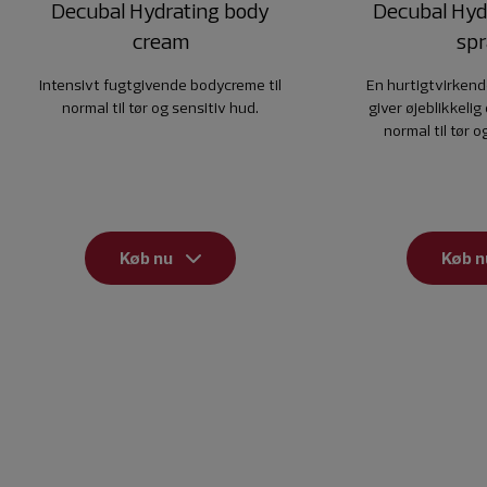
Decubal Hydrating body
Decubal Hyd
cream
sp
Intensivt fugtgivende bodycreme til
En hurtigtvirkend
normal til tør og sensitiv hud.
giver øjeblikkelig 
normal til tør o
Køb nu
Køb n