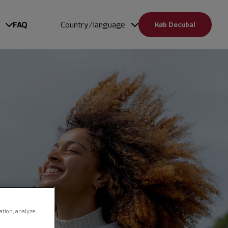
FAQ
Country/language
Køb Decubal
gation, analyze