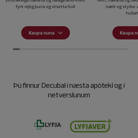
fyrir mjög þurra og útsetta húð
nærir og styður v
húðar
Kaupa núna
Kaupa n
Þú finnur Decubal í næsta apóteki og í
netverslunum