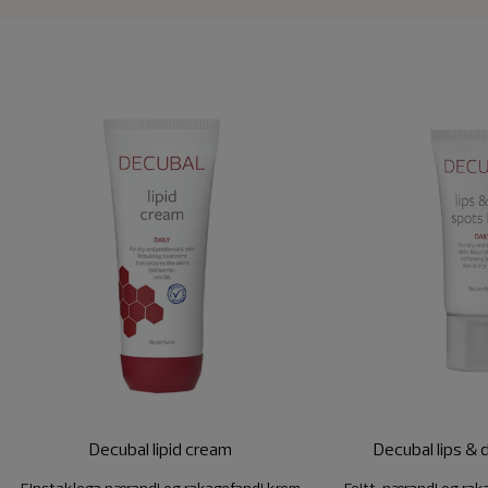
Decubal lipid cream
Decubal lips & 
Einstaklega nærandi og rakagefandi krem
Feitt, nærandi og rak