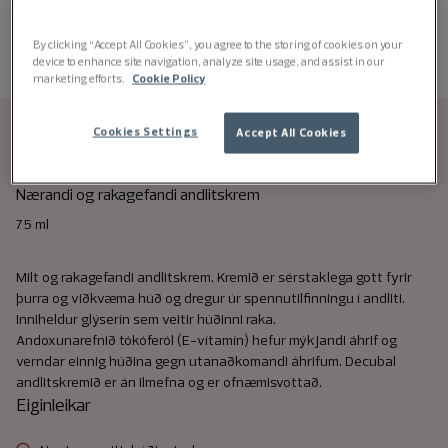
By clicking “Accept All Cookies”, you agree to the storing of cookies on your
device to enhance site navigation, analyze site usage, and assist in our
marketing efforts.
Cookie Policy
Cookies Settings
Accept All Cookies
Decubal face cream
Nærandi og rakagefandi andlitskrem
75 ml
Milt og rakagefandi andlitskrem. Kremið er sérstaklega gott fyrir
þurra og viðkvæma húð og dregur úr spennutilfinningu í andliti.
Inniheldur glýserín sem veitir húðinni raka.
Andoxunarefnið tókóferól (E-vítamín) hefur mýkjandi áhrif og
verndar einnig húðina gegn utanaðkomandi áhrifum. Decubal
andlitskremið er án ilmefna og er ofnæmisvottað.
Eiginleikar