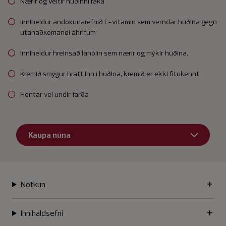
Nærir og veitir húðinni raka
Inniheldur andoxunarefnið E-vítamín sem verndar húðina gegn
utanaðkomandi áhrifum
Inniheldur hreinsað lanólín sem nærir og mýkir húðina.
Kremið smýgur hratt inn í húðina, kremið er ekki fitukennt
Hentar vel undir farða
Kaupa núna
Notkun
Innihaldsefni