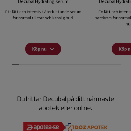
Decubal Hydrating serum
Decubal Hydrati
Ett lätt och intensivt återfuktande serum
En lätt och inten
för normal till torr och känslig hud.
nattkräm för normal t
hu
Köp nu
Köp n
Du hittar Decubal på ditt närmaste
apotek eller online.