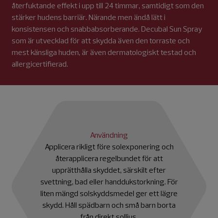
återfuktande effekt i upp till 24 timmar, samtidigt som den
stärker hudens barriär. Närande men ändå lätt i
konsistensen och snabbabsorberande. Decubal Sun Spray
som är utvecklad för att skydda även den torraste och
mest känsliga huden, är även dermatologiskt testad och
allergicertifierad.
Användning
Applicera rikligt före solexponering och
återapplicera regelbundet för att
upprätthålla skyddet, särskilt efter
svettning, bad eller handdukstorkning. För
liten mängd solskyddsmedel ger ett lägre
skydd. Håll spädbarn och små barn borta
från direkt solljus.