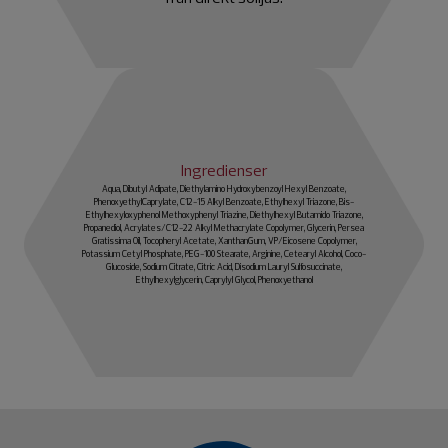
Ingredienser
Aqua, Dibutyl Adipate, Diethylamino Hydroxybenzoyl Hexyl Benzoate,
PhenoxyethylCaprylate, C12-15 Alkyl Benzoate, Ethylhexyl Triazone, Bis-
Ethylhexyloxyphenol Methoxyphenyl Triazine, Diethylhexyl Butamido Triazone,
Propanediol, Acrylates/C12-22 Alkyl Methacrylate Copolymer, Glycerin, Persea
Gratissima Oil, Tocopheryl Acetate, XanthanGum, VP/Eicosene Copolymer,
Potassium Cetyl Phosphate, PEG-100 Stearate, Arginine, Cetearyl Alcohol, Coco-
Glucoside, Sodium Citrate, Citric Acid, Disodium Lauryl Sulfosuccinate,
Ethylhexylglycerin, Caprylyl Glycol, Phenoxyethanol