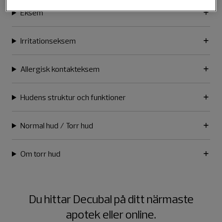
Eksem
Irritationseksem
Allergisk kontakteksem
Hudens struktur och funktioner
Normal hud / Torr hud
Om torr hud
Du hittar Decubal på ditt närmaste
apotek eller online.