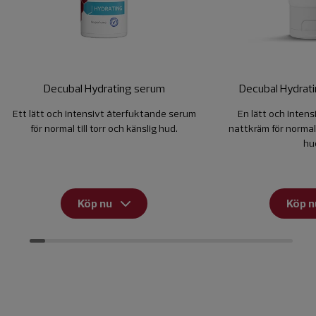
Decubal Hydrating serum
Decubal Hydrati
Ett lätt och intensivt återfuktande serum
En lätt och inten
för normal till torr och känslig hud.
nattkräm för normal t
hu
Köp nu
Köp n