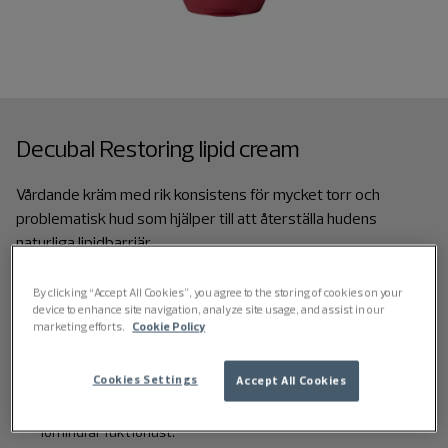
Decubal Restoring lipid cream
Vårdande kräm med rik konsistens för mycket torr och
problematisk hud som hjälper till att återställa hudens
naturliga lipidbarriär.
100 ml, 200 ml och 500 ml med pump
By clicking “Accept All Cookies”, you agree to the storing of cookies on your
device to enhance site navigation, analyze site usage, and assist in our
marketing efforts.
Cookie Policy
Extra vårdande kräm som återställer mycket torr och
problematisk hud.
Cookies Settings
Accept All Cookies
Med 70% lipidinnehåll som stärker hudens barriär och
förhindrar fuktförlust.