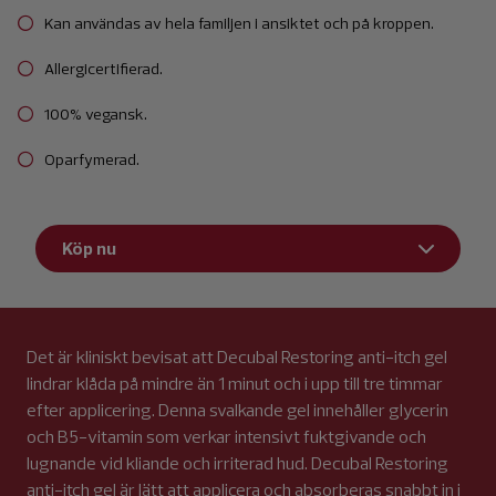
Kan användas av hela familjen i ansiktet och på kroppen.
Allergicertifierad.
100% vegansk.
Oparfymerad.
Köp nu
Det är kliniskt bevisat att Decubal Restoring anti-itch gel
lindrar klåda på mindre än 1 minut och i upp till tre timmar
efter applicering. Denna svalkande gel innehåller glycerin
och B5-vitamin som verkar intensivt fuktgivande och
lugnande vid kliande och irriterad hud. Decubal Restoring
anti-itch gel är lätt att applicera och absorberas snabbt in i