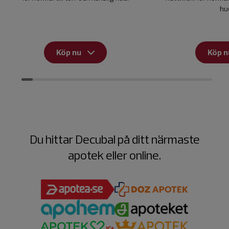
hu
Köp nu
Köp n
Du hittar Decubal på ditt närmaste
apotek eller online.