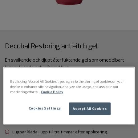
Decubal Restoring anti-itch gel
En svalkande och djupt återfuktande gel som omedelbart
lugnar kliande och irriterad hud.
100 ml
By clicking “Accept All Cookies”, you agree to the storing of cookies on your
device to enhance site navigation, analyze site usage, and assist in our
marketing efforts.
Cookie Policy
Ger omedelbart svalkande och lugnande effekt på kliande,
irriterad hud.
Cookies Settings
Accept All Cookies
Kliniskt bevisad att lugna klåda på mindre än 1 minut.
Lugnar klåda i upp till tre timmar efter applicering.