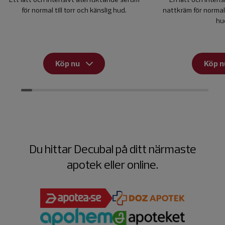
för normal till torr och känslig hud.
nattkräm för normal t
hu
Köp nu
Köp n
Du hittar Decubal på ditt närmaste
apotek eller online.