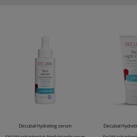
Decubal Hydrating serum
Decubal Hydrati
Ett lätt och intensivt återfuktande serum
En lätt och inten