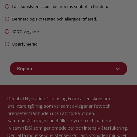
Lätt konsistens som absorberas snabbt in i huden.
Dermatologiskt testad och allergicertifierad.
100% vegansk.
Oparfymerad.
Köp nu
Decubal Hydrating Cleansing Foam är en skonsam
ansiktsrengöring som varsamt avlägsnar fett och
orenheter från huden utan att torka ut den.
Sammansättningen innehåller glycerin och pantenol
(vitamin B5) som ger omedelbar och intensiv återfuktning.
Den lätta moussekonsistensen gör ansiktshuden mjuk, ren