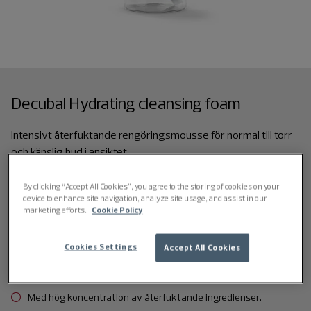
Decubal Hydrating cleansing foam
Intensivt återfuktande rengöringsmousse för normal till torr
och känslig hud i ansiktet.
150 ml
By clicking “Accept All Cookies”, you agree to the storing of cookies on your
device to enhance site navigation, analyze site usage, and assist in our
marketing efforts.
Cookie Policy
Återfuktande rengöringsmousse för torr och känslig
ansiktshud.
Cookies Settings
Accept All Cookies
Rengör huden effektivt utan att torka ut den.
Med hög koncentration av återfuktande ingredienser.