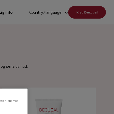
ig info
Country/language
Kjøp Decubal
 og sensitiv hud.
gation, analyze