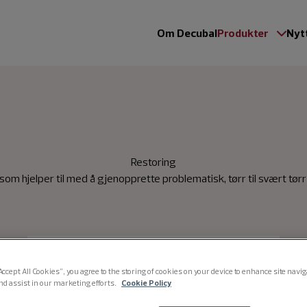
Om Decubal
Produkter
Nytt
Restoring
som hjelper til med å gjenopprette problematisk, tørr til svært tørr
Accept All Cookies”, you agree to the storing of cookies on your device to enhance site navi
nd assist in our marketing efforts.
Cookie Policy