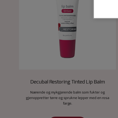
Decubal Restoring Tinted Lip Balm
Nærende og mykgjørende balm som fukter og
gjenoppretter tørre og sprukne lepper med en rosa
farge.