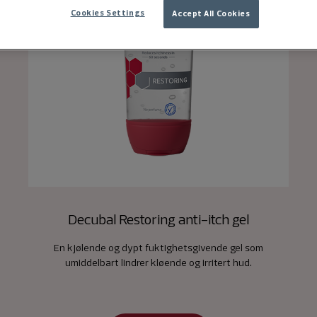
Cookies Settings
Accept All Cookies
Decubal Restoring anti-itch gel
En kjølende og dypt fuktighetsgivende gel som
umiddelbart lindrer kløende og irritert hud.