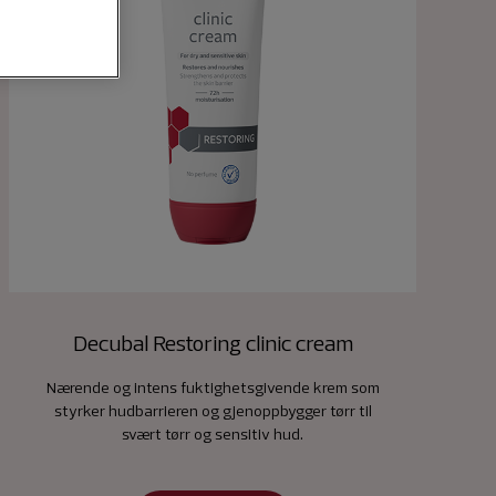
Decubal Restoring clinic cream
Nærende og intens fuktighetsgivende krem som
styrker hudbarrieren og gjenoppbygger tørr til
svært tørr og sensitiv hud.