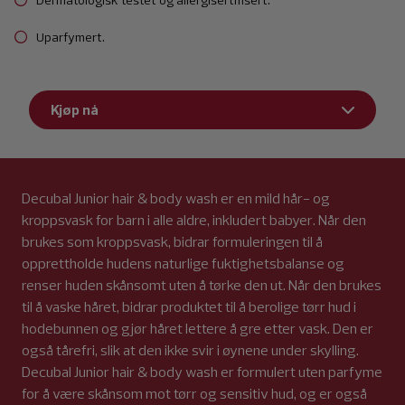
Uparfymert.
Kjøp nå
Decubal Junior hair & body wash er en mild hår- og
kroppsvask for barn i alle aldre, inkludert babyer. Når den
brukes som kroppsvask, bidrar formuleringen til å
opprettholde hudens naturlige fuktighetsbalanse og
renser huden skånsomt uten å tørke den ut. Når den brukes
til å vaske håret, bidrar produktet til å berolige tørr hud i
hodebunnen og gjør håret lettere å gre etter vask. Den er
også tårefri, slik at den ikke svir i øynene under skylling.
Decubal Junior hair & body wash er formulert uten parfyme
for å være skånsom mot tørr og sensitiv hud, og er også