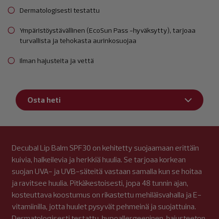
Dermatologisesti testattu
Ympäristöystävällinen (EcoSun Pass -hyväksytty), tarjoaa
turvallista ja tehokasta aurinkosuojaa
Ilman hajusteita ja vettä
Osta heti
Decubal Lip Balm SPF30 on kehitetty suojaamaan erittäin
kuivia, halkeilevia ja herkkiä huulia. Se tarjoaa korkean
suojan UVA- ja UVB-säteitä vastaan samalla kun se hoitaa
ja ravitsee huulia. Pitkäkestoisesti, jopa 48 tunnin ajan,
kosteuttava koostumus on rikastettu mehiläisvahalla ja E-
vitamiinilla, jotta huulet pysyvät pehmeinä ja suojattuina.
Dermatologisesti testattu, hypoallergeeninen, hajusteeton