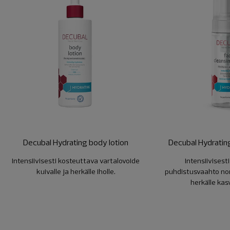
Decubal Hydrating body lotion
Decubal Hydratin
Intensiivisesti kosteuttava vartalovoide
Intensiivisest
kuivalle ja herkälle iholle.
puhdistusvaahto norm
herkälle kasv