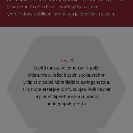
ja vedetön. EcoSun Pass -hyväksytty tarjoten
ympäristöystävällisen, turvallisen ja tehokkaan suojan.
Käyttö
Levitä runsaasti ennen auringolle
altistumista ja lisää usein suojaustehon
ylläpitämiseksi. Vältä liiallista auringonottoa,
sillä tuote ei tarjoa 100 % suojaa. Pidä vauvat
ja pienet lapset poissa suorasta
auringonpaisteesta.