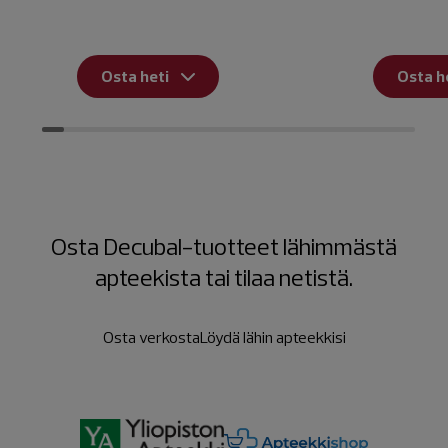
Osta heti
Osta h
Osta Decubal-tuotteet lähimmästä
apteekista tai tilaa netistä.
Osta verkosta
Löydä lähin apteekkisi