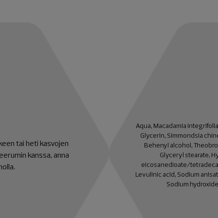
Aqua, Macadamia integrifolia
Glycerin, Simmondsia chinen
lkeen tai heti kasvojen
Behenyl alcohol, Theobro
seerumin kanssa, anna
Glyceryl stearate, 
eicosanedioate/tetradeca
olla.
Levulinic acid, Sodium anisa
Sodium hydroxide,