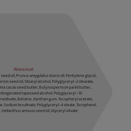
Ainesosat
 seed oil, Prunus amygdalus dulcis oil, Pentylene glycol,
sis seed oil, Stearyl alcohol, Polyglyceryl-2 stearate,
ma cacao seed butter, Butyrospermum parkii butter,
Hydrogenated rapeseed alcohol, Polyglyceryl -10
nedioate, Betaine, Xanthan gum, Tocopheryl acetate,
te, Sodium levulinate, Polyglyceryl-4 oleate, Tocopherol,
 Helianthus annuus seed oil, Glyceryl olivate