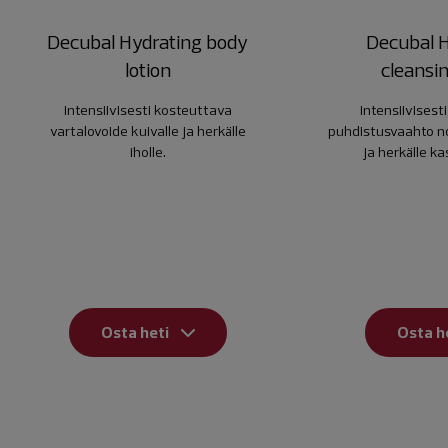
Decubal Hydrating body
Decubal 
lotion
cleansi
Intensiivisesti kosteuttava
Intensiivisest
vartalovoide kuivalle ja herkälle
puhdistusvaahto nor
iholle.
ja herkälle ka
Osta heti
Osta h