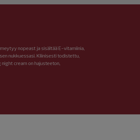
imeytyy nopeast ja sisältää E-vitamiinia,
en nukkuessasi. Kliinisesti todistettu,
g night cream on hajusteeton,