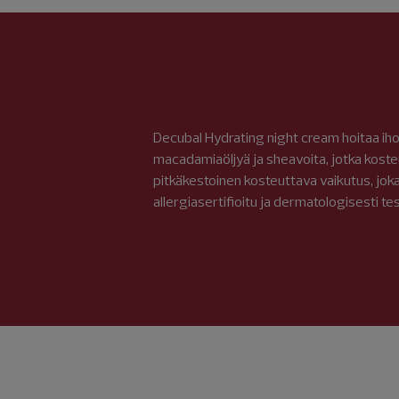
Decubal Hydrating night cream hoitaa iho
macadamiaöljyä ja sheavoita, jotka kosteu
pitkäkestoinen kosteuttava vaikutus, jok
allergiasertifioitu ja dermatologisesti test