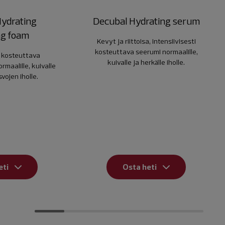
Hydrating
Decubal Hydrating serum
ng foam
Kevyt ja riittoisa, intensiivisesti
kosteuttava seerumi normaalille,
i kosteuttava
kuivalle ja herkälle iholle.
maalille, kuivalle
svojen iholle.
eti
Osta heti