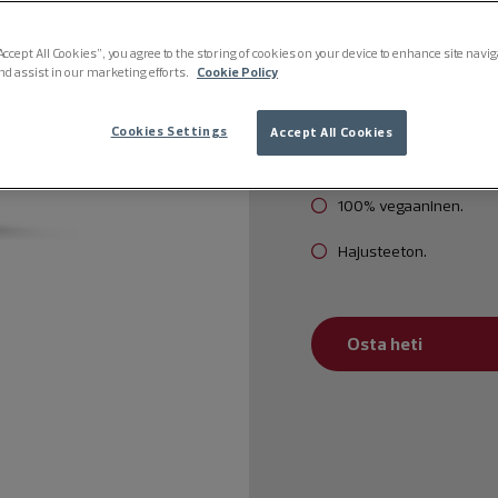
Välitöntä kosteutusta 
Accept All Cookies”, you agree to the storing of cookies on your device to enhance site navi
Nopeasti imeytyvä, ke
nd assist in our marketing efforts.
Cookie Policy
Kliinisesti todistettu 
Cookies Settings
Accept All Cookies
Dermatologisesti testatt
100% vegaaninen.
Hajusteeton.
Osta heti