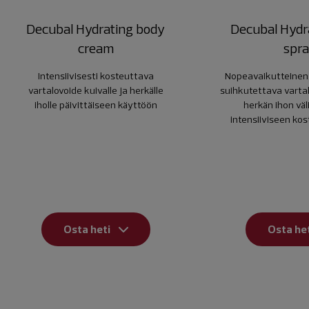
Decubal Hydrating body
Decubal Hydr
cream
spr
Intensiivisesti kosteuttava
Nopeavaikutteinen
vartalovoide kuivalle ja herkälle
suihkutettava vartal
iholle päivittäiseen käyttöön
herkän ihon väl
intensiiviseen ko
Osta heti
Osta het