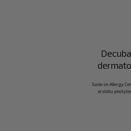
Decubal
dermatolo
Tuote on Allergy Ce
arvioitu yksityis