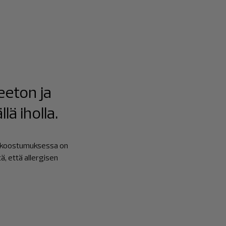
eeton ja
lä iholla.
en koostumuksessa on
ä, että allergisen