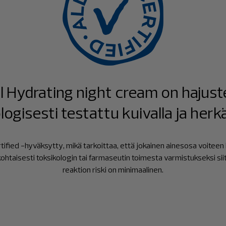
 Hydrating night cream on hajust
gisesti testattu kuivalla ja herkäl
rtified -hyväksytty, mikä tarkoittaa, että jokainen ainesosa voite
kohtaisesti toksikologin tai farmaseutin toimesta varmistukseksi siit
reaktion riski on minimaalinen.