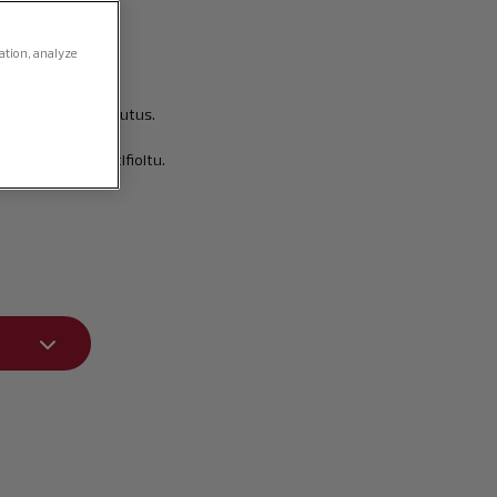
24 tunnin ajan.
gation, analyze
vyt koostumus.
pitkäkestoinen vaikutus.
u ja allergiasertifioitu.