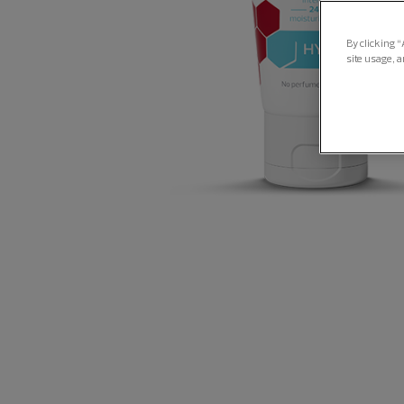
By clicking “
site usage, a