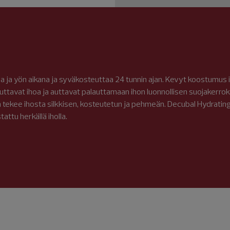
a ja yön aikana ja syväkosteuttaa 24 tunnin ajan. Kevyt koostumus 
ttavat ihoa ja auttavat palauttamaan ihon luonnollisen suojakerroks
a tekee ihosta silkkisen, kosteutetun ja pehmeän. Decubal Hydratin
attu herkällä iholla.