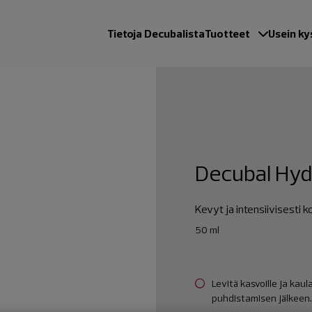
Tietoja Decubalista
Tuotteet
Usein ky
Decubal Hyd
Kevyt ja intensiivisesti k
50 ml
Levitä kasvoille ja kaul
puhdistamisen jälkeen.