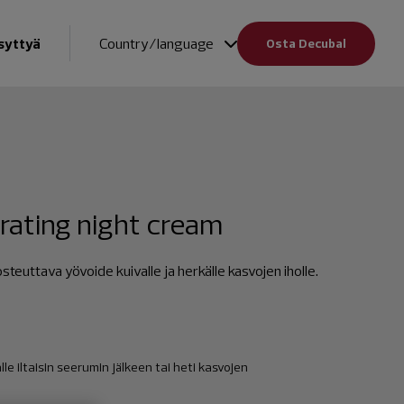
syttyä
Country/language
Osta Decubal
rating night cream
osteuttava yövoide kuivalle ja herkälle kasvojen iholle.
alle iltaisin seerumin jälkeen tai heti kasvojen