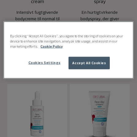
cream
spray
Intensivt fugtgivende
En hurtigtvirkende
bodycreme til normal til
bodyspray, der giver
tør og sensitiv hud.
øjeblikkelig og intens fugt
til normal til tør og
By clicking “Accept All Cookies”, you agree to the storing of cookies on your
sensitiv hud.
device to enhance site navigation, analyze site usage, and assist in our
marketing efforts.
Cookie Policy
Køb nu
Køb nu
Cookies Settings
Accept All Cookies