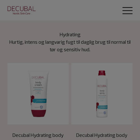
Spring til indhold
Open 
Hydrating
Hurtig, intens og langvarig fugt til daglig brug til normal til
tør og sensitiv hud.
Decubal Hydrating body
Decubal Hydrating body