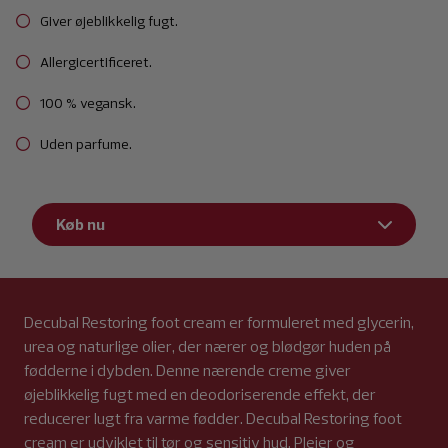
Giver øjeblikkelig fugt.
Allergicertificeret.
100 % vegansk.
Uden parfume.
Køb nu
Decubal Restoring foot cream er formuleret med glycerin,
urea og naturlige olier, der nærer og blødgør huden på
fødderne i dybden. Denne nærende creme giver
øjeblikkelig fugt med en deodoriserende effekt, der
reducerer lugt fra varme fødder. Decubal Restoring foot
cream er udviklet til tør og sensitiv hud. Plejer og