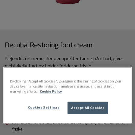
Decubal Restoring foot cream
Plejende fodcreme, der genopretter tør og hård hud, giver
øjeblikkelig fugt og holder fødderne friske.
100 ml
By clicking “Accept All Cookies”, you agree to the storing of cookies on your
device to enhance site navigation, analyze site usage, and assist in our
marketing efforts.
Cookie Policy
Genopretter tør og hård hud på fødderne.
Cookies Settings
Accept All Cookies
Nærer og blødgør med glycerin og urea.
Deodoriserende effekt, der reducerer lugt og holder fødderne
friske.