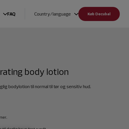
FAQ
Country/language
Køb Decubal
rating body lotion
ig bodylotion til normal til tør og sensitiv hud.
imer.