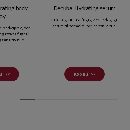
rating body
Decubal Hydrating serum
ray
Et let og intenst fugtgivende dagligt
serum til normal til tør, sensitiv hud.
e bodyspray, der
og intens fugt til
g sensitiv hud.
u
Køb nu