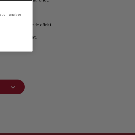
til daglig brug året rundt.
nger hurtigt ind.
gation, analyze
angvarig fugtgivende effekt.
 allergicertificeret.