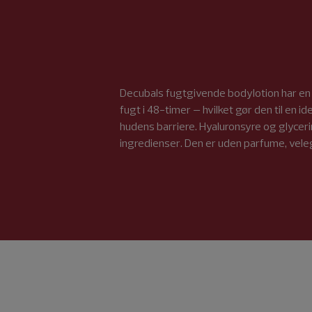
Decubals fugtgivende bodylotion har en l
fugt i 48-timer – hvilket gør den til en 
hudens barriere. Hyaluronsyre og glycer
ingredienser. Den er uden parfume, velegne