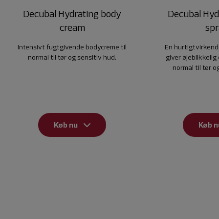
Decubal Hydrating body
Decubal Hyd
cream
sp
Intensivt fugtgivende bodycreme til
En hurtigtvirkend
normal til tør og sensitiv hud.
giver øjeblikkelig 
normal til tør o
Køb nu
Køb n