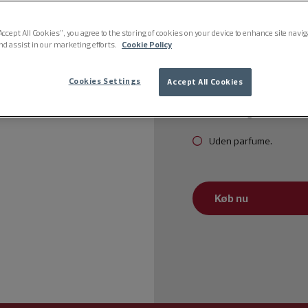
Fugtgivende bodylotion 
Let konsistens, der træ
Accept All Cookies”, you agree to the storing of cookies on your device to enhance site navi
nd assist in our marketing efforts.
Cookie Policy
Klinisk dokumenteret l
Cookies Settings
Accept All Cookies
Dermatologisk testet og
100 % vegansk.
Uden parfume.
Køb nu