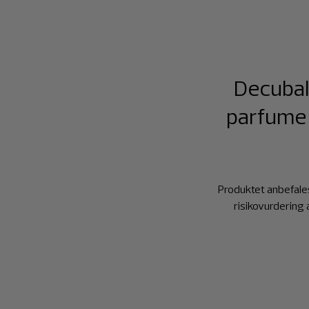
Decubal
parfume 
Produktet anbefales 
risikovurdering a