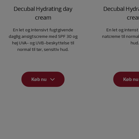
Decubal Hydrating day
Decubal Hydra
cream
cre
En let og intensivt fugtgivende
En let og intens
daglig ansigtscreme med SPF 30 og
natcreme til normal 
høj UVA- og UVB-beskyttelse til
hud
normal til tør, sensitiv hud.
Køb nu
Køb nu