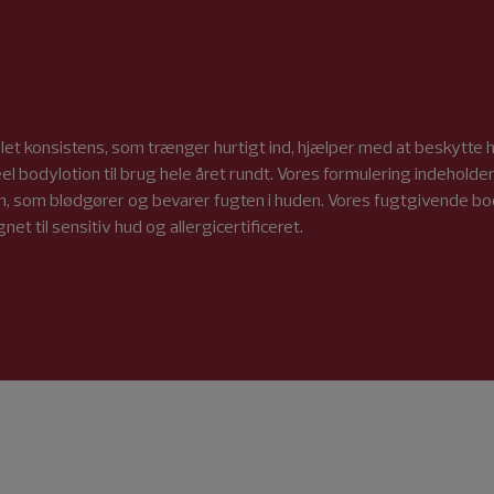
et konsistens, som trænger hurtigt ind, hjælper med at beskytte h
ideel bodylotion til brug hele året rundt. Vores formulering indeho
in, som blødgører og bevarer fugten i huden. Vores fugtgivende bo
t til sensitiv hud og allergicertificeret.