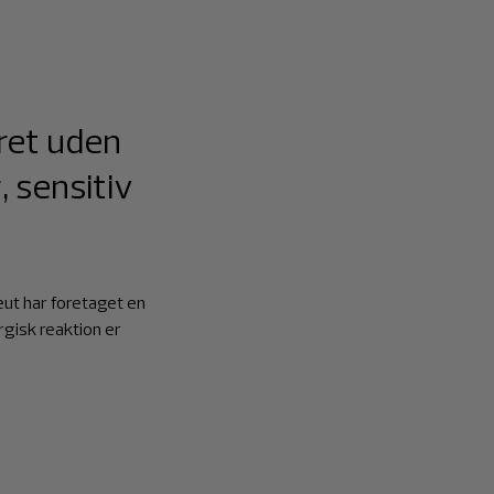
ret uden
 sensitiv
ceut har foretaget en
ergisk reaktion er