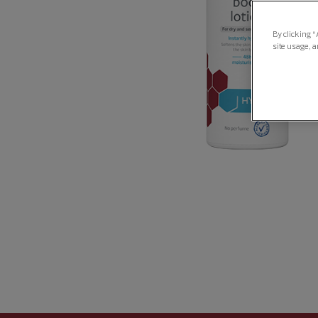
By clicking “
site usage, a