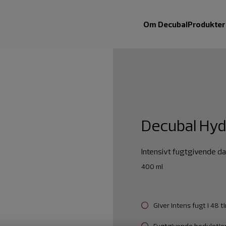
Om Decubal
Produkter
Decubal Hyd
Intensivt fugtgivende dagl
400 ml
Giver intens fugt i 48 t