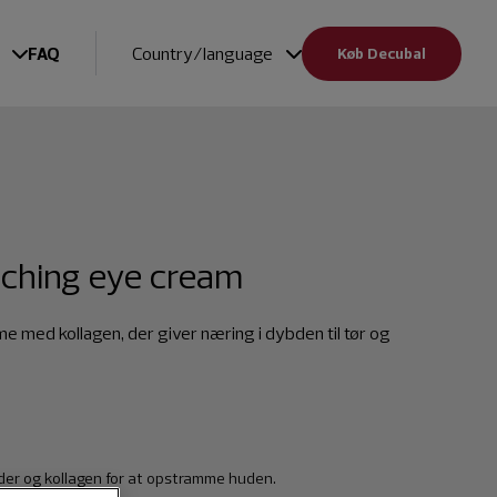
FAQ
Country/language
Køb Decubal
iching eye cream
med kollagen, der giver næring i dybden til tør og
der og kollagen for at opstramme huden.