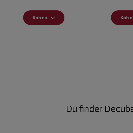
Køb nu
Køb n
Du finder Decuba