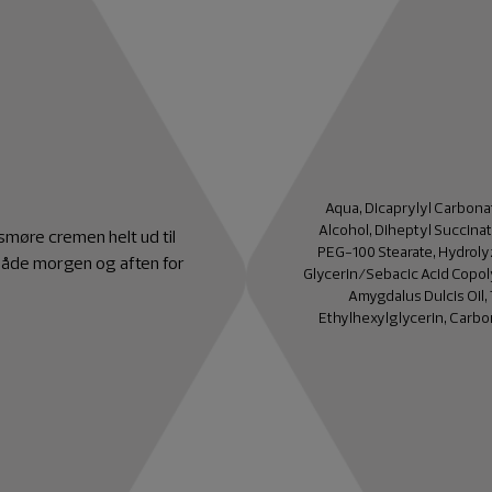
Aqua, Dicaprylyl Carbonat
Alcohol, Diheptyl Succinat
smøre cremen helt ud til
PEG-100 Stearate, Hydroly
både morgen og aften for
Glycerin/Sebacic Acid Copol
Amygdalus Dulcis Oil, 
Ethylhexylglycerin, Carbo