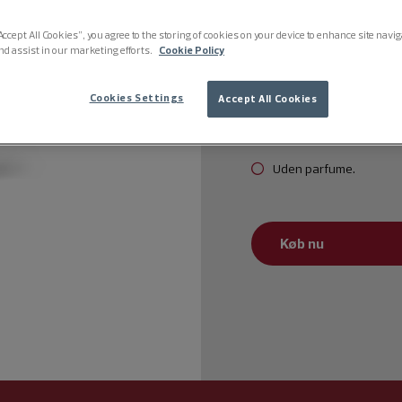
Beriget med hyaluronsy
Accept All Cookies”, you agree to the storing of cookies on your device to enhance site navi
nd assist in our marketing efforts.
Cookie Policy
Klinisk bevist langvarig
Let og nærende konsis
Cookies Settings
Accept All Cookies
Allergicertificeret.
Uden parfume.
Køb nu