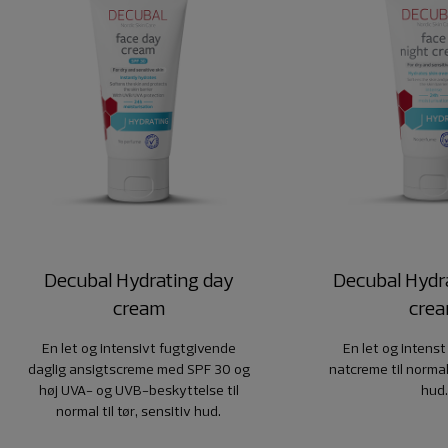
Decubal Hydrating day
Decubal Hydra
cream
cre
En let og intensivt fugtgivende
En let og intens
daglig ansigtscreme med SPF 30 og
natcreme til normal 
høj UVA- og UVB-beskyttelse til
hud
normal til tør, sensitiv hud.