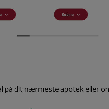
u
Køb nu
l på dit nærmeste apotek eller o