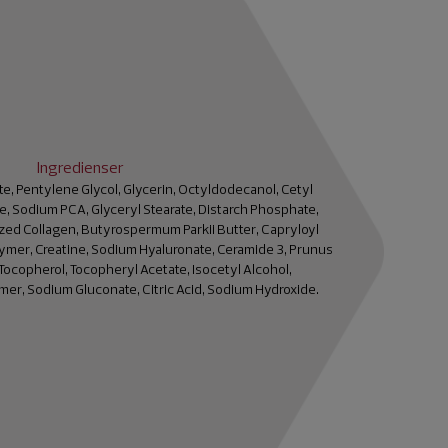
Ingredienser
e, Pentylene Glycol, Glycerin, Octyldodecanol, Cetyl
e, Sodium PCA, Glyceryl Stearate, Distarch Phosphate,
zed Collagen, Butyrospermum Parkii Butter, Capryloyl
ymer, Creatine, Sodium Hyaluronate, Ceramide 3, Prunus
Tocopherol, Tocopheryl Acetate, Isocetyl Alcohol,
mer, Sodium Gluconate, Citric Acid, Sodium Hydroxide.