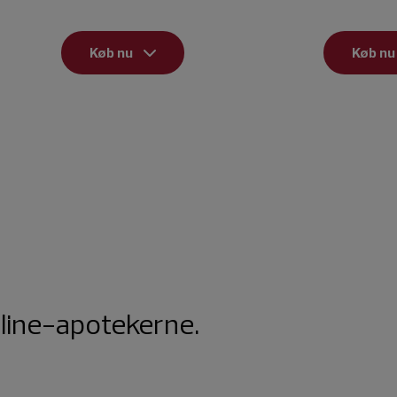
Køb nu
Køb nu
nline-apotekerne.